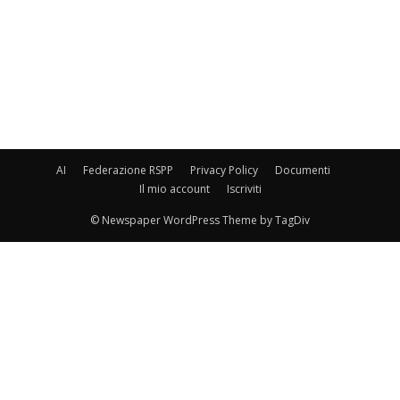
800,00
€
200,00
€
Aggiungi al carrello
Aggiungi al carrello
AI
Federazione RSPP
Privacy Policy
Documenti
Il mio account
Iscriviti
© Newspaper WordPress Theme by TagDiv